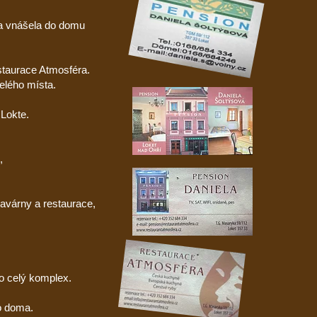
 a vnášela do domu
estaurace Atmosféra.
elého místa.
 Lokte.
,
kavárny a restaurace,
o celý komplex.
ko doma.