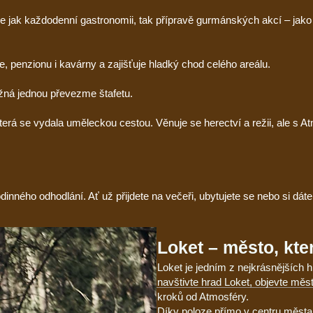
se jak každodenní gastronomii, tak přípravě gurmánských akcí – jak
, penzionu i kavárny a zajišťuje hladký chod celého areálu.
ožná jednou převezme štafetu.
rá se vydala uměleckou cestou. Věnuje se herectví a režii, ale s Atmo
odinného odhodlání. Ať už přijdete na večeři, ubytujete se nebo si dá
Loket – město, kt
Loket je jedním z nejkrásnějších 
navštivte hrad Loket, objevte měs
kroků od Atmosféry.
Díky poloze přímo v centru města 