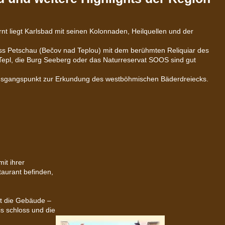
nt liegt Karlsbad mit seinen Kolonnaden, Heilquellen und der
loss Petschau (Bečov nad Teplou) mit dem berühmten Reliquiar des
 Tepl, die Burg Seeberg oder das Naturreservat SOOS sind gut
 Ausgangspunkt zur Erkundung des westböhmischen Bäderdreiecks.
it ihrer
taurant befinden,
dt die Gebäude –
is schloss und die