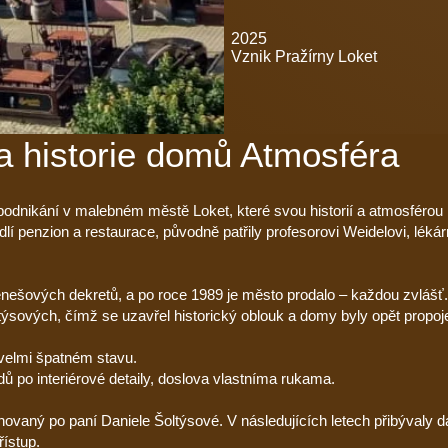
2025
Vznik Pražírny Loket
a historie domů Atmosféra
podnikání v malebném městě Loket, které svou historií a atmosférou 
lí penzion a restaurace, původně patřily profesorovi Weidelovi, lék
nešových dekretů, a po roce 1989 je město prodalo – každou zvlášť.
týsových, čímž se uzavřel historický oblouk a domy byly opět propoj
 velmi špatném stavu.
ů po interiérové detaily, doslova vlastníma rukama.
novaný po paní Daniele Šoltýsové. V následujících letech přibývaly da
řístup.