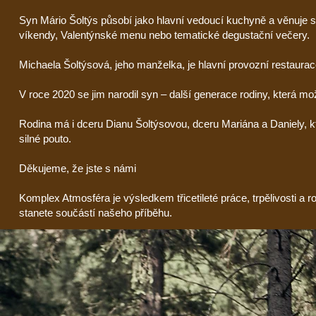
Syn Mário Šoltýs působí jako hlavní vedoucí kuchyně a věnuje 
víkendy, Valentýnské menu nebo tematické degustační večery.
Michaela Šoltýsová, jeho manželka, je hlavní provozní restaurace
V roce 2020 se jim narodil syn – další generace rodiny, která m
Rodina má i dceru Dianu Šoltýsovou, dceru Mariána a Daniely, kte
silné pouto.
Děkujeme, že jste s námi
Komplex Atmosféra je výsledkem třicetileté práce, trpělivosti a r
stanete součástí našeho příběhu.
Těšíme se na vaši návštěvu.
S úctou, rodina Šoltýsova