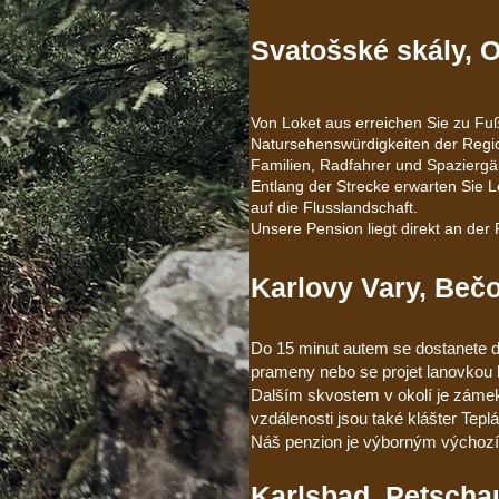
Svatošské skály, 
Von Loket aus erreichen Sie zu Fu
Natursehenswürdigkeiten der Regio
Familien, Radfahrer und Spaziergä
Entlang der Strecke erwarten Sie L
auf die Flusslandschaft.
Unsere Pension liegt direkt an der
Karlovy Vary, Bečo
Do 15 minut autem se dostanete d
prameny nebo se projet lanovkou 
Dalším skvostem v okolí je zámek
vzdálenosti jsou také klášter Tep
Náš penzion je výborným výchozí
Karlsbad, Petschau