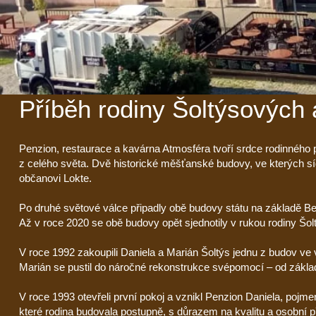
Příběh rodiny Šoltýsových 
Penzion, restaurace a kavárna Atmosféra tvoří srdce rodinného 
z celého světa. Dvě historické měšťanské budovy, ve kterých síd
občanovi Lokte.
Po druhé světové válce připadly obě budovy státu na základě Be
Až v roce 2020 se obě budovy opět sjednotily v rukou rodiny Šol
V roce 1992 zakoupili Daniela a Marián Šoltýs jednu z budov ve
Marián se pustil do náročné rekonstrukce svépomocí – od základ
V roce 1993 otevřeli první pokoj a vznikl Penzion Daniela, pojme
které rodina budovala postupně, s důrazem na kvalitu a osobní p