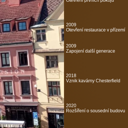
Otevření prvních pokojů
2009
Otevření restaurace v přízemí
2009
Zapojení další generace
2018
Vznik kavárny Chesterfield
2020
Rozšíření o sousední budovu