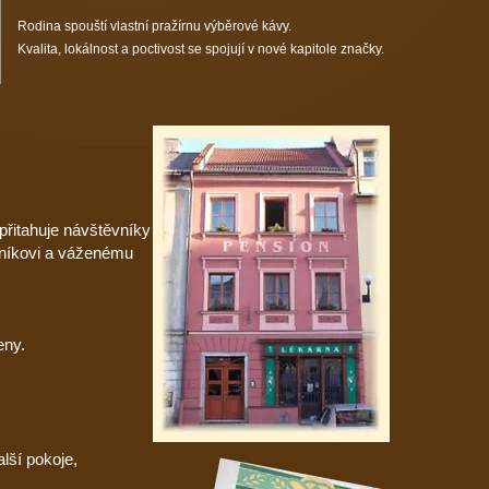
Rodina spouští vlastní pražírnu výběrové kávy.
Kvalita, lokálnost a poctivost se spojují v nové kapitole značky.
přitahuje návštěvníky
árníkovi a váženému
eny.
lší pokoje,