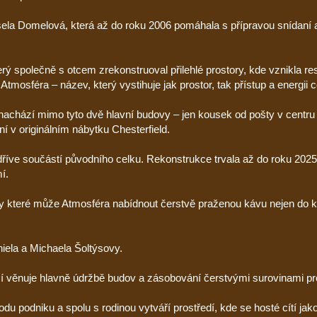
sela Domelová, která až do roku 2006 pomáhala s přípravou snídaní
erý společně s otcem zrekonstruoval přilehlé prostory, kde vznikla r
mosféra – název, který vystihuje jak prostor, tak přístup a energii c
nachází mimo tyto dvě hlavní budovy – jen kousek od pošty v centru
 v originálním nábytku Chesterfield.
 dříve součástí původního celku. Rekonstrukce trvala až do roku 2025
í.
díky které může Atmosféra nabídnout čerstvě praženou kávu nejen do 
iela a Michaela Šoltýsovy.
ací věnuje hlavně údržbě budov a zásobování čerstvými surovinami pr
du podniku a spolu s rodinou vytváří prostředí, kde se hosté cítí ja