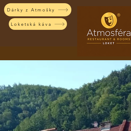
Dárky z Atmošky
Loketská káva