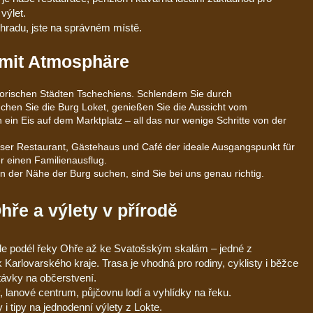
výlet.
o hradu, jste na správném místě.
 mit Atmosphäre
torischen Städten Tschechiens. Schlendern Sie durch
chen Sie die Burg Loket, genießen Sie die Aussicht vom
ein Eis auf dem Marktplatz – all das nur wenige Schritte von der
nser Restaurant, Gästehaus und Café der ideale Ausgangspunkt für
 einen Familienausflug.
in der Nähe der Burg suchen, sind Sie bei uns genau richtig.
hře a výlety v přírodě
le podél řeky Ohře až ke Svatošským skalám – jedné z
Karlovarského kraje. Trasa je vhodná pro rodiny, cyklisty i běžce
stávky na občerstvení.
 lanové centrum, půjčovnu lodí a vyhlídky na řeku.
i tipy na jednodenní výlety z Lokte.