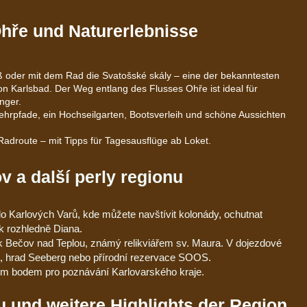
Ohře und Naturerlebnisse
ß oder mit dem Rad die Svatošské skály – eine der bekanntesten
n Karlsbad. Der Weg entlang des Flusses Ohře ist ideal für
nger.
ehrpfade, ein Hochseilgarten, Bootsverleih und schöne Aussichten
 Radroute – mit Tipps für Tagesausflüge ab Loket.
v a další perly regionu
o Karlových Varů, kde můžete navštívit kolonády, ochutnat
k rozhledně Diana.
 Bečov nad Teplou, známý relikviářem sv. Maura. V dojezdové
lá, hrad Seeberg nebo přírodní rezervace SOOS.
m bodem pro poznávání Karlovarského kraje.
 und weitere Highlights der Region