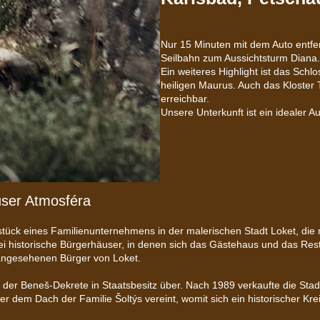
Nur 15 Minuten mit dem Auto entfer
Seilbahn zum Aussichtsturm Diana.
Ein weiteres Highlight ist das Sch
heiligen Maurus. Auch das Kloster
erreichbar.
Unsere Unterkunft ist ein idealer
user Atmosféra
ück eines Familienunternehmens in der malerischen Stadt Loket, die m
i historische Bürgerhäuser, in denen sich das Gästehaus und das Res
 angesehenen Bürger von Loket.
der Beneš-Dekrete in Staatsbesitz über. Nach 1989 verkaufte die Sta
r dem Dach der Familie Šoltýs vereint, womit sich ein historischer Kre