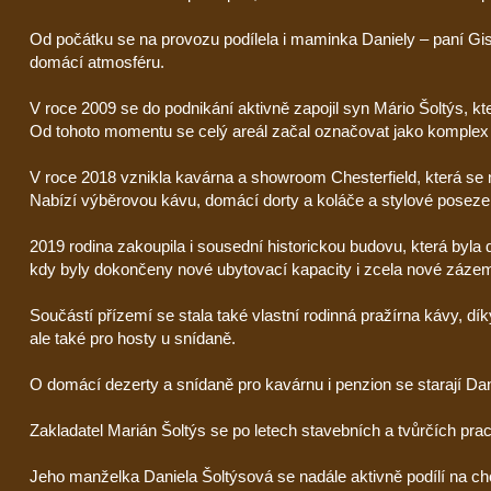
Od počátku se na provozu podílela i maminka Daniely – paní Gi
domácí atmosféru.
V roce 2009 se do podnikání aktivně zapojil syn Mário Šoltýs, kt
Od tohoto momentu se celý areál začal označovat jako komplex At
V roce 2018 vznikla kavárna a showroom Chesterfield, která se 
Nabízí výběrovou kávu, domácí dorty a koláče a stylové posezení
2019 rodina zakoupila i sousední historickou budovu, která byla
kdy byly dokončeny nové ubytovací kapacity i zcela nové zázem
Součástí přízemí se stala také vlastní rodinná pražírna kávy, 
ale také pro hosty u snídaně.
O domácí dezerty a snídaně pro kavárnu i penzion se starají Dan
Zakladatel Marián Šoltýs se po letech stavebních a tvůrčích pr
Jeho manželka Daniela Šoltýsová se nadále aktivně podílí na cho