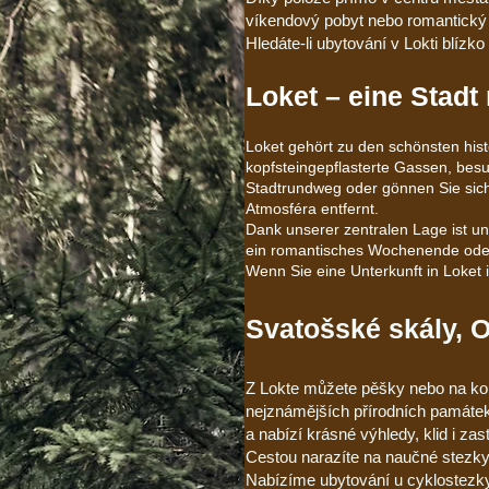
víkendový pobyt nebo romantický 
Hledáte-li ubytování v Lokti blízk
Loket – eine Stadt
Loket gehört zu den schönsten his
kopfsteingepflasterte Gassen, besu
Stadtrundweg oder gönnen Sie sich 
Atmosféra entfernt.
Dank unserer zentralen Lage ist u
ein romantisches Wochenende oder
Wenn Sie eine Unterkunft in Loket 
Svatošské skály, O
Z Lokte můžete pěšky nebo na ko
nejznámějších přírodních památek 
a nabízí krásné výhledy, klid i za
Cestou narazíte na naučné stezky,
Nabízíme ubytování u cyklostezky 