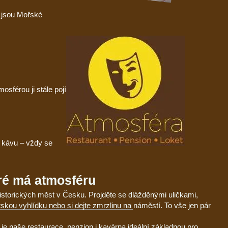
o jsou Mořské
sférou ji stále pojí
te kávu – vždy se
eré má atmosféru
historických měst v Česku. Projděte se dlážděnými uličkami,
tskou vyhlídku nebo si dejte zmrzlinu na náměstí. To vše jen pár
je naše restaurace, penzion i kavárna ideální základnou pro