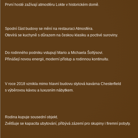
První hosté zažívají atmosféru Lokte v historickém domě.
Spodní část budovy se mění na restauraci Atmosféra.
Otevírá se kuchyně s důrazem na českou klasiku a poctivé suroviny.
Do rodinného podniku vstupují Mario a Michaela Šoltýsovi.
Přinášejí novou energii, moderní přístup a rodinnou kontinuitu.
V roce 2018 vznikla mimo hlavní budovu stylová kavárna Chesterfield
s výběrovou kávou a luxusním nábytkem.
Rodina kupuje sousední objekt.
Zvětšuje se kapacita ubytování, přibývá zázemí pro skupiny i firemní pobyty.