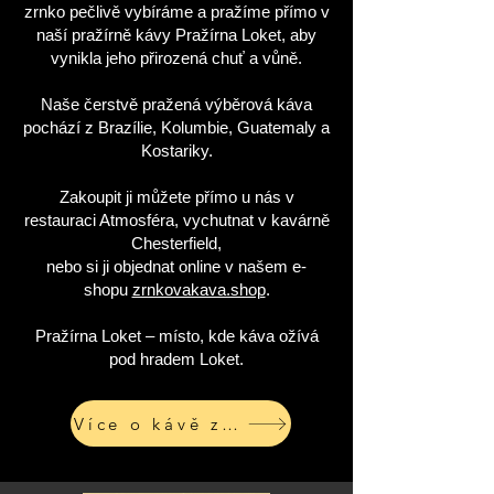
zrnko pečlivě vybíráme a pražíme přímo v
naší pražírně kávy Pražírna Loket, aby
vynikla jeho přirozená chuť a vůně.
Naše čerstvě pražená výběrová káva
pochází z Brazílie, Kolumbie, Guatemaly a
Kostariky.
Zakoupit ji můžete přímo u nás v
restauraci Atmosféra, vychutnat v kavárně
Chesterfield,
nebo si ji objednat online v našem e-
shopu
zrnkovakava.shop
.
Pražírna Loket – místo, kde káva ožívá
pod hradem Loket.
Více o kávě zde