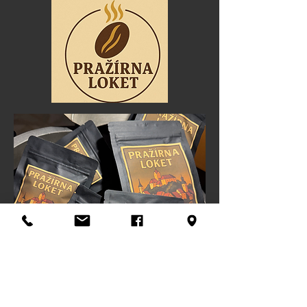
Pražírna Loket je rodinná pražírna kávy umístěná