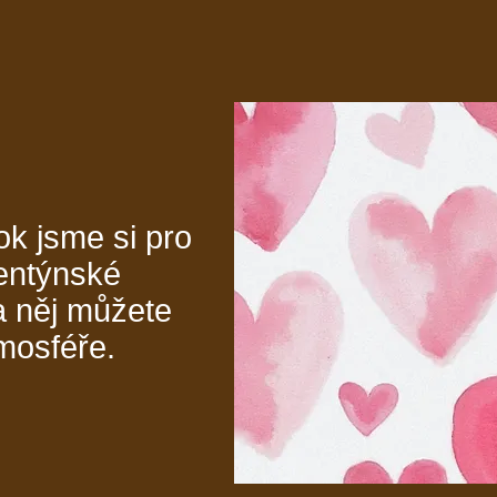
ok jsme si pro
lentýnské
a něj můžete
tmosféře.