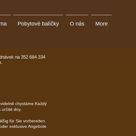
rna
Pobytové balíčky
O nás
More
ednávek na 352 684 334
u.
ravidelně chystáme.Každý
 určité dny.
ßig für Sie vorbereiten.
oder exklusive Angebote