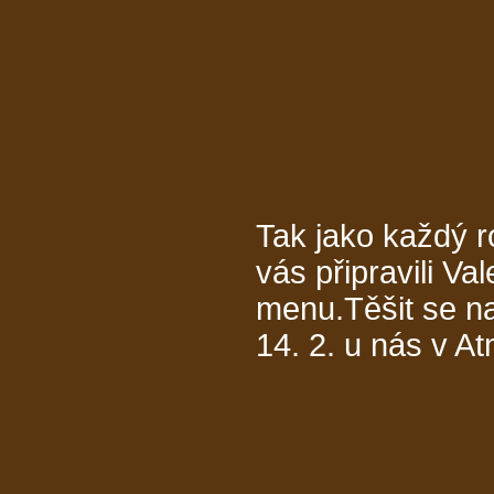
Tak jako každý r
vás připravili Va
menu.Těšit se n
14. 2. u nás v A